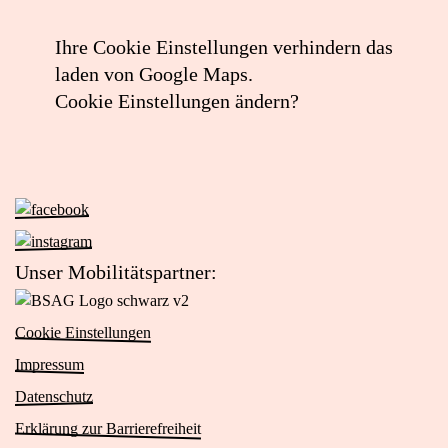
Ihre Cookie Einstellungen verhindern das
laden von Google Maps.
Cookie Einstellungen ändern?
Zur
Facebook-
Zur
Seite
Instagram-
Unser Mobilitätspartner:
von
Seite
Zur
Das
von
Website
Viertel
Cookie Einstellungen
Das
von
(öffnet
Viertel
Impressum
BSAG
in
(öffnet
Logo
Datenschutz
neuem
in
schwarz
Tab)
Erklärung zur Barrierefreiheit
neuem
v2