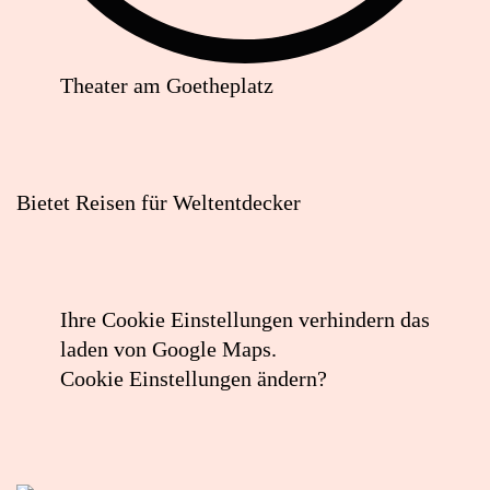
Theater am Goetheplatz
Lageplan:
STA
Travel
Bietet Reisen für Weltentdecker
in
Google
Maps
öffnen
Ihre Cookie Einstellungen verhindern das
(externer
laden von Google Maps.
Link)
Cookie Einstellungen ändern?