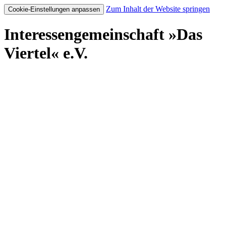
Zum Inhalt der Website springen
Cookie-Einstellungen anpassen
Interessengemeinschaft »Das
Viertel« e.V.
Start
Geschäfte & Dienstleistungen
Gastro & Nachtleben
Kunst & Kultur
Bildung & Soziales
Street Art
Lass dich treiben
Aktuelles
Wer sind wir?
Cookie Einstellungen
Impressum
Datenschutz
Erklärung zur Barrierefreiheit