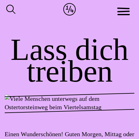
Cookie-
Zum
Einstellungen
Inhalt
anpassen
der
Website
Lass dich
springen
treiben
Einen Wunderschönen! Guten Morgen, Mittag oder