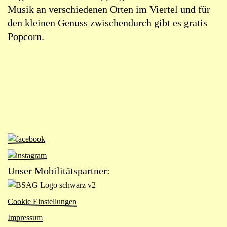
Musik an verschiedenen Orten im Viertel und für
den kleinen Genuss zwischendurch gibt es gratis
Popcorn.
Zur
Facebook-
Zur
Seite
Instagram-
Unser Mobilitätspartner:
von
Seite
Zur
Das
von
Website
Viertel
Cookie Einstellungen
Das
von
(öffnet
Viertel
Impressum
BSAG
in
(öffnet