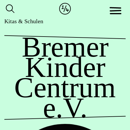
Cookie-
Zum
Einstellungen
Inhalt
anpassen
der
Kitas & Schulen
Website
Bremer
springen
Kinder
Centrum
e.V.
Öffnungszeiten