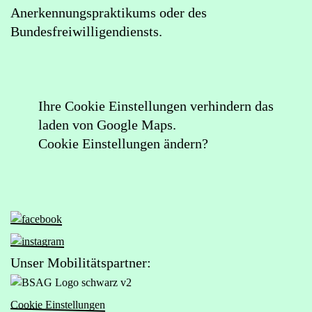
Anerkennungspraktikums oder des
Bundesfreiwilligendiensts.
Ihre Cookie Einstellungen verhindern das
laden von Google Maps.
Cookie Einstellungen ändern?
Zur
Facebook-
Zur
Seite
Instagram-
Unser Mobilitätspartner:
von
Seite
Zur
Das
von
Website
Viertel
Cookie Einstellungen
Das