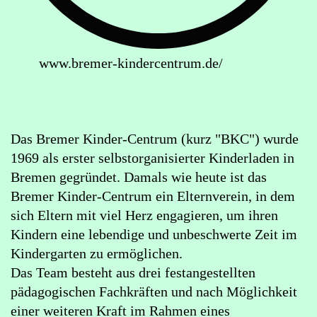
www.bremer-kindercentrum.de/
Lageplan:
Bremer
Kinder
Das Bremer Kinder-Centrum (kurz "BKC") wurde
Centrum
1969 als erster selbstorganisierter Kinderladen in
e.V.
Bremen gegründet. Damals wie heute ist das
in
Bremer Kinder-Centrum ein Elternverein, in dem
Google
sich Eltern mit viel Herz engagieren, um ihren
Maps
Kindern eine lebendige und unbeschwerte Zeit im
öffnen
Kindergarten zu ermöglichen.
(externer
Das Team besteht aus drei festangestellten
Link)
pädagogischen Fachkräften und nach Möglichkeit
einer weiteren Kraft im Rahmen eines