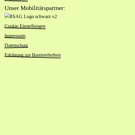
Seite
Instagram-
Unser Mobilitätspartner:
von
Seite
Zur
Das
von
Website
Viertel
Cookie Einstellungen
Das
von
(öffnet
Viertel
Impressum
BSAG
in
(öffnet
Logo
Datenschutz
neuem
in
schwarz
Tab)
Erklärung zur Barrierefreiheit
neuem
v2
Tab)