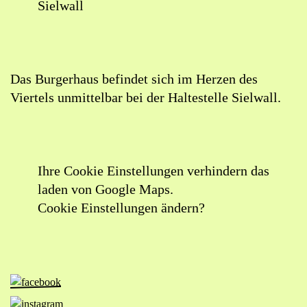
Sielwall
Lageplan:
Burgerhaus
in
Das Burgerhaus befindet sich im Herzen des
Google
Viertels unmittelbar bei der Haltestelle Sielwall.
Maps
öffnen
(externer
Link)
Ihre Cookie Einstellungen verhindern das
laden von Google Maps.
Cookie Einstellungen ändern?
Zur
Facebook-
Zur