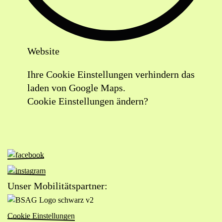
Website
Lageplan:
Ihre Cookie Einstellungen verhindern das
Bäckerei
laden von Google Maps.
Rolf
Cookie Einstellungen ändern?
Café
Einhorn
in
Google
Zur
Facebook-
Maps
Zur
Seite
öffnen
Instagram-
Unser Mobilitätspartner:
von
Seite
(externer
Zur
Das
von
Link)
Website
Viertel
Cookie Einstellungen
Das
von