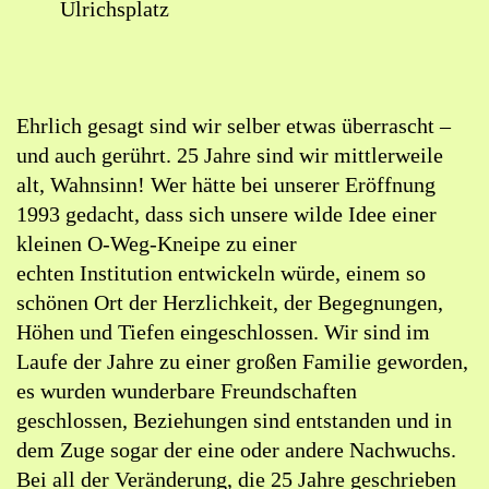
Ulrichsplatz
Lageplan:
Litfass
in
Ehrlich gesagt sind wir selber etwas überrascht –
Google
und auch gerührt. 25 Jahre sind wir mittlerweile
Maps
alt, Wahnsinn! Wer hätte bei unserer Eröffnung
öffnen
1993 gedacht, dass sich unsere wilde Idee einer
(externer
kleinen O-Weg-Kneipe zu einer
Link)
echten
Institution
entwickeln würde, einem so
schönen Ort der Herzlichkeit, der Begegnungen,
Höhen und Tiefen eingeschlossen. Wir sind im
Laufe der Jahre zu einer großen Familie geworden,
es wurden wunderbare Freundschaften
geschlossen, Beziehungen sind entstanden und in
dem Zuge sogar der eine oder andere Nachwuchs.
Bei all der Veränderung, die 25 Jahre geschrieben