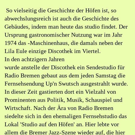
Studio
in
So vielseitig die Geschichte der Höfen ist, so
Google
abwechslungsreich ist auch die Geschichte des
Maps
Gebäudes, indem man heute das studio findet. Der
öffnen
Ursprung gastronomischer Nutzung war im Jahr
(externer
1974 das -Maschinenhaus, die damals neben der
Link)
Lila Eule einzige Discothek im Viertel.
In den achtzigern Jahren
wurde anstelle der Discothek ein Sendestudio für
Radio Bremen gebaut aus dem jeden Samstag die
Fernsehsendung Up'n Swutsch ausgestrahlt wurde.
In dieser Zeit gastierten dort ein Vielzahl von
Prominenten aus Politik, Musik, Schauspiel und
Wirtschaft. Nach der Ära von Radio Bremen
siedelte sich in den ehemaligen Fernsehstudio das
Lokal 'Studio auf den Höfen' an. Hier lebte vor
allem die Bremer Jazz-Szene wieder auf, die hier