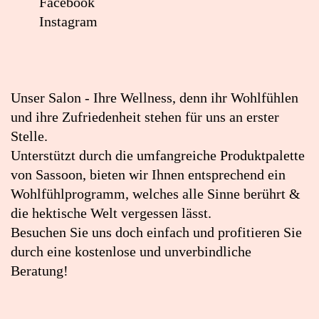
Facebook
Instagram
Lageplan:
Akdemir
Haardesign
Unser Salon - Ihre Wellness, denn ihr Wohlfühlen
in
und ihre Zufriedenheit stehen für uns an erster
Google
Stelle.
Maps
Unterstützt durch die umfangreiche Produktpalette
öffnen
von Sassoon, bieten wir Ihnen entsprechend ein
(externer
Wohlfühlprogramm, welches alle Sinne berührt &
Link)
die hektische Welt vergessen lässt.
Besuchen Sie uns doch einfach und profitieren Sie
durch eine kostenlose und unverbindliche
Beratung!