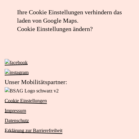
Ihre Cookie Einstellungen verhindern das
laden von Google Maps.
Cookie Einstellungen ändern?
Zur
Facebook-
Zur
Seite
Instagram-
Unser Mobilitätspartner:
von
Seite
Zur
Das
von
Website
Viertel
Cookie Einstellungen
Das
von
(öffnet
Viertel
Impressum
BSAG
in
(öffnet
Logo
Datenschutz
neuem
in
schwarz
Tab)
Erklärung zur Barrierefreiheit
neuem
v2
Tab)