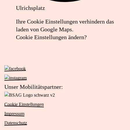
Ulrichsplatz
Lageplan:
Ihre Cookie Einstellungen verhindern das
Boutique
laden von Google Maps.
eva
Cookie Einstellungen ändern?
in
Google
Maps
öffnen
Zur
Facebook-
(externer
Zur
Seite
Link)
Instagram-
Unser Mobilitätspartner:
von
Seite
Zur
Das
von
Website
Viertel
Cookie Einstellungen
Das
von
(öffnet
Viertel
Impressum
BSAG
in
(öffnet
Logo
Datenschutz
neuem
in
schwarz