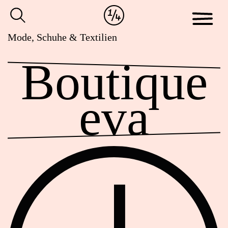
Cookie-
Zum
Einstellungen
Inhalt
anpassen
der
Mode, Schuhe & Textilien
Website
Boutique
springen
eva
Öffnungszeiten