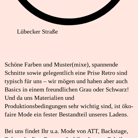
Lübecker Straße
Lageplan:
Boutique
M.
Schöne Farben und Muster(mixe), spannende
in
Schnitte sowie gelegentlich eine Prise Retro sind
Google
typisch für uns – wir mögen und haben aber auch
Maps
Basics in einem freundlichen Grau oder Schwarz!
öffnen
Und da uns Materialien und
(externer
Produktionsbedingungen sehr wichtig sind, ist öko-
Link)
faire Mode ein fester Bestandteil unseres Ladens.
Bei uns findet Ihr u.a. Mode von ATT, Backstage,