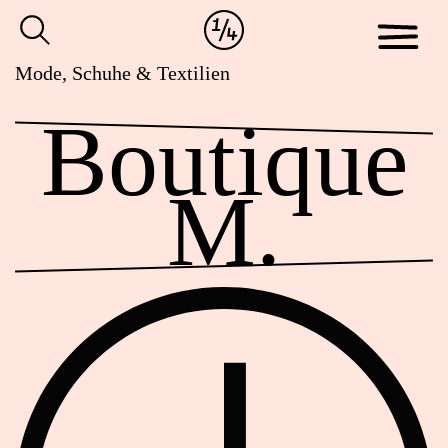
Cookie-
Zum
Einstellungen
Inhalt
anpassen
der
Mode, Schuhe & Textilien
Website
Boutique
springen
M.
Öffnungszeiten