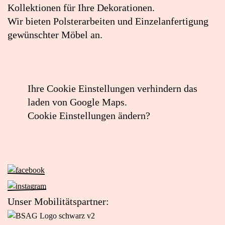
öffnen
Kollektionen für Ihre Dekorationen.
(externer
Wir bieten Polsterarbeiten und Einzelanfertigung
Link)
gewünschter Möbel an.
Ihre Cookie Einstellungen verhindern das
laden von Google Maps.
Cookie Einstellungen ändern?
Zur
Facebook-
Zur
Seite
Instagram-
Unser Mobilitätspartner:
von
Seite
Zur
Das
von