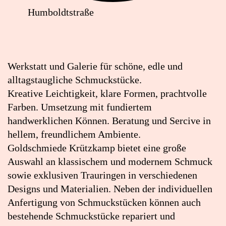
Humboldtstraße
Lageplan:
Goldschmiede
Krützkamp
Werkstatt und Galerie für schöne, edle und
in
alltagstaugliche Schmuckstücke.
Google
Kreative Leichtigkeit, klare Formen, prachtvolle
Maps
Farben. Umsetzung mit fundiertem
öffnen
handwerklichen Können. Beratung und Sercive in
(externer
hellem, freundlichem Ambiente.
Link)
Goldschmiede Krützkamp bietet eine große
Auswahl an klassischem und modernem Schmuck
sowie exklusiven Trauringen in verschiedenen
Designs und Materialien. Neben der individuellen
Anfertigung von Schmuckstücken können auch
bestehende Schmuckstücke repariert und