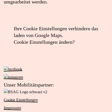
umgearbeitet werden.
Ihre Cookie Einstellungen verhindern das
laden von Google Maps.
Cookie Einstellungen ändern?
Zur
Facebook-
Zur
Seite
Instagram-
Unser Mobilitätspartner:
von
Seite
Zur
Das
von
Website
Viertel
Cookie Einstellungen
Das
von
(öffnet
Viertel
Impressum
BSAG
in