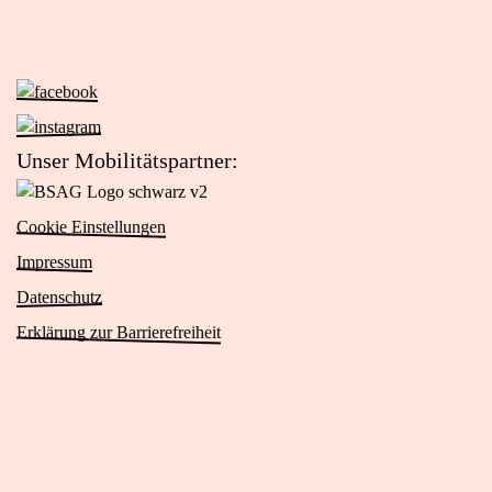
in
Google
Maps
öffnen
Zur
Facebook-
(externer
Zur
Seite
Link)
Instagram-
Unser Mobilitätspartner:
von
Seite
Zur
Das
von
Website
Viertel
Cookie Einstellungen
Das
von
(öffnet
Viertel
Impressum
BSAG
in
(öffnet
Logo
Datenschutz
neuem
in
schwarz
Tab)
Erklärung zur Barrierefreiheit
neuem
v2
Tab)