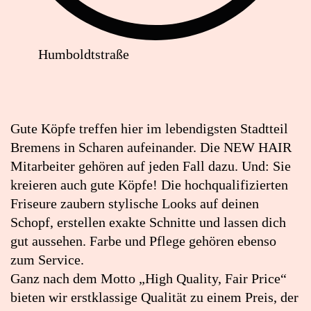
Humboldtstraße
Lageplan:
NEW
HAIR
Gute Köpfe treffen hier im lebendigsten Stadtteil
in
Bremens in Scharen aufeinander. Die NEW HAIR
Google
Mitarbeiter gehören auf jeden Fall dazu. Und: Sie
Maps
kreieren auch gute Köpfe! Die hochqualifizierten
öffnen
Friseure zaubern stylische Looks auf deinen
(externer
Schopf, erstellen exakte Schnitte und lassen dich
Link)
gut aussehen. Farbe und Pflege gehören ebenso
zum Service.
Ganz nach dem Motto „High Quality, Fair Price“
bieten wir erstklassige Qualität zu einem Preis, der