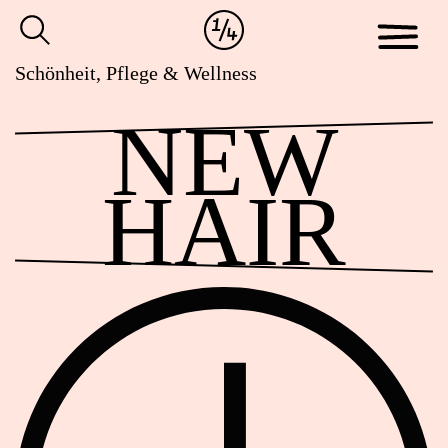
Cookie-
Zum
Einstellungen
Inhalt
anpassen
der
Schönheit, Pflege & Wellness
Website
NEW
springen
HAIR
Öffnungszeiten