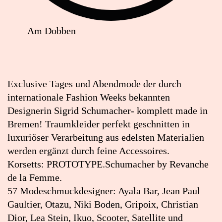
Am Dobben
Lageplan:
PROTOTYPE.Schumacher
in
Exclusive Tages und Abendmode der durch
Google
internationale Fashion Weeks bekannten
Maps
Designerin Sigrid Schumacher- komplett made in
öffnen
Bremen! Traumkleider perfekt geschnitten in
(externer
luxuriöser Verarbeitung aus edelsten Materialien
Link)
werden ergänzt durch feine Accessoires.
Korsetts: PROTOTYPE.Schumacher by Revanche
de la Femme.
57 Modeschmuckdesigner: Ayala Bar, Jean Paul
Gaultier, Otazu, Niki Boden, Gripoix, Christian
Dior, Lea Stein, Ikuo, Scooter, Satellite und