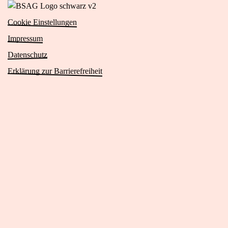
Zur
Das
von
Website
Viertel
Cookie Einstellungen
Das
von
(öffnet
Viertel
Impressum
BSAG
in
(öffnet
Logo
Datenschutz
neuem
in
schwarz
Tab)
Erklärung zur Barrierefreiheit
neuem
v2
Tab)