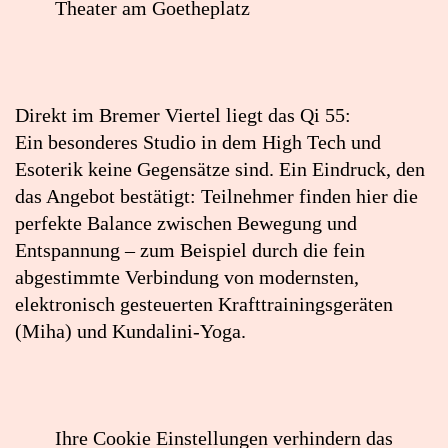
Theater am Goetheplatz
Lageplan:
Qi
55
Direkt im Bremer Viertel liegt das Qi 55:
in
Ein besonderes Studio in dem High Tech und
Google
Esoterik keine Gegensätze sind. Ein Eindruck, den
Maps
das Angebot bestätigt: Teilnehmer finden hier die
öffnen
perfekte Balance zwischen Bewegung und
(externer
Entspannung – zum Beispiel durch die fein
Link)
abgestimmte Verbindung von modernsten,
elektronisch gesteuerten Krafttrainingsgeräten
(Miha) und Kundalini-Yoga.
Ihre Cookie Einstellungen verhindern das