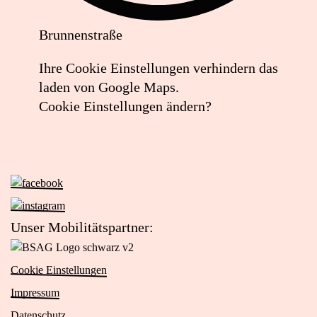
Brunnenstraße
Lageplan:
Ihre Cookie Einstellungen verhindern das
Schuh-
laden von Google Maps.
und
Cookie Einstellungen ändern?
Schlüsseldienst
in
Google
Maps
Zur
Facebook-
öffnen
Zur
Seite
(externer
Instagram-
Unser Mobilitätspartner:
von
Seite
Link)
Zur
Das
von
Website
Viertel
Cookie Einstellungen
Das
von
(öffnet
Viertel
Impressum
BSAG
in
(öffnet
Logo
Datenschutz
neuem