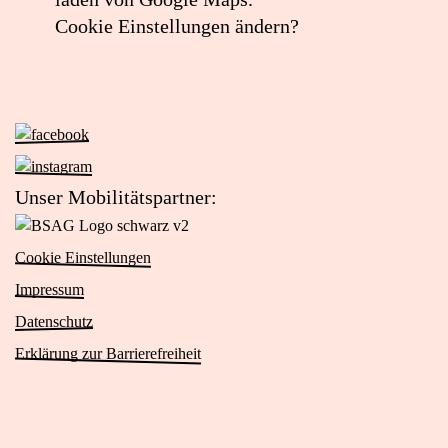
Bremen
Cookie Einstellungen ändern?
in
Google
Maps
öffnen
Zur
Facebook-
(externer
Zur
Seite
Link)
Instagram-
Unser Mobilitätspartner:
von
Seite
Zur
Das
von
Website
Viertel
Cookie Einstellungen
Das
von
(öffnet
Viertel
Impressum
BSAG
in
(öffnet
Logo
Datenschutz
neuem
in
schwarz
Tab)
Erklärung zur Barrierefreiheit
neuem
v2
Tab)