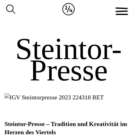
Cookie-
Zum
Einstellungen
Inhalt
anpassen
der
Website
Steintor-
springen
Presse
Steintor-Presse – Tradition und Kreativität im
Herzen des Viertels