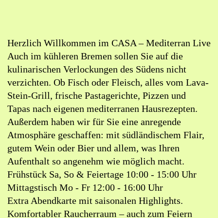
Lageplan:
Casa
in
Herzlich Willkommen im CASA – Mediterran Live
Google
Auch im kühleren Bremen sollen Sie auf die
Maps
kulinarischen Verlockungen des Südens nicht
öffnen
verzichten. Ob Fisch oder Fleisch, alles vom Lava-
(externer
Stein-Grill, frische Pastagerichte, Pizzen und
Link)
Tapas nach eigenen mediterranen Hausrezepten.
Außerdem haben wir für Sie eine anregende
Atmosphäre geschaffen: mit südländischem Flair,
gutem Wein oder Bier und allem, was Ihren
Aufenthalt so angenehm wie möglich macht.
Frühstück Sa, So & Feiertage 10:00 - 15:00 Uhr
Mittagstisch Mo - Fr 12:00 - 16:00 Uhr
Extra Abendkarte mit saisonalen Highlights.
Komfortabler Raucherraum – auch zum Feiern