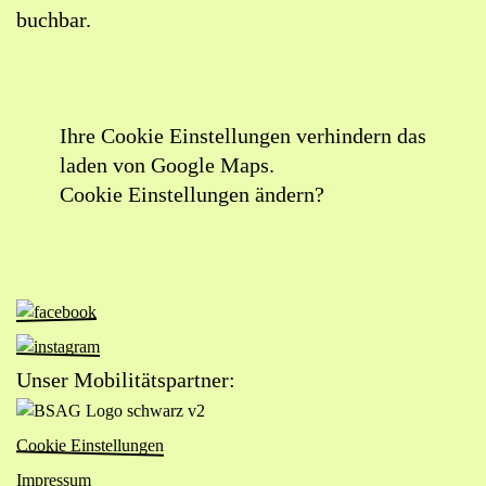
buchbar.
Ihre Cookie Einstellungen verhindern das
laden von Google Maps.
Cookie Einstellungen ändern?
Zur
Facebook-
Zur
Seite
Instagram-
Unser Mobilitätspartner:
von
Seite
Zur
Das
von
Website
Viertel
Cookie Einstellungen
Das
von
(öffnet
Viertel
Impressum
BSAG