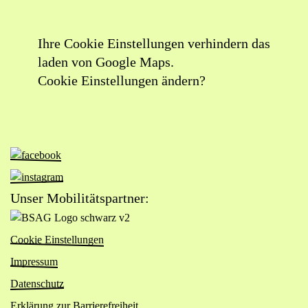
Ihre Cookie Einstellungen verhindern das
laden von Google Maps.
Cookie Einstellungen ändern?
Zur
Facebook-
Zur
Seite
Instagram-
Unser Mobilitätspartner:
von
Seite
Zur
Das
von
Website
Viertel
Cookie Einstellungen
Das
von
(öffnet
Viertel
Impressum
BSAG
in
(öffnet
Logo
Datenschutz
neuem
in
schwarz
Tab)
Erklärung zur Barrierefreiheit
neuem