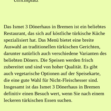
Ulrichsplatz
Lageplan:
ISMET
3
Das Ismet 3 Dönerhaus in Bremen ist ein beliebtes
Dönerhaus
Restaurant, das sich auf köstliche türkische Küche
in
spezialisiert hat. Das Menü bietet eine breite
Google
Auswahl an traditionellen türkischen Gerichten,
Maps
darunter natürlich auch verschiedene Varianten des
öffnen
beliebten Döners. Die Speisen werden frisch
(externer
zubereitet und sind von hoher Qualität. Es gibt
Link)
auch vegetarische Optionen auf der Speisekarte,
die eine gute Wahl für Nicht-Fleischesser sind.
Insgesamt ist das Ismet 3 Dönerhaus in Bremen
definitiv einen Besuch wert, wenn Sie nach einem
leckeren türkischen Essen suchen.