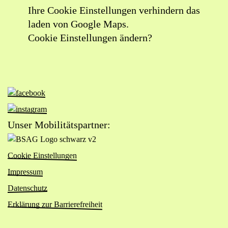
Lageplan:
Ihre Cookie Einstellungen verhindern das
Schauburg
laden von Google Maps.
Café
Cookie Einstellungen ändern?
in
Google
Maps
öffnen
Zur
Facebook-
(externer
Zur
Seite
Link)
Instagram-
Unser Mobilitätspartner:
von
Seite
Zur
Das
von
Website
Viertel
Cookie Einstellungen
Das
von
(öffnet
Viertel
Impressum
BSAG
in
(öffnet
Logo
Datenschutz
neuem
in
schwarz
Tab)
Erklärung zur Barrierefreiheit
neuem
v2
Tab)